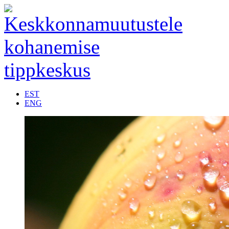
EST
ENG